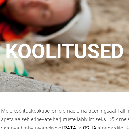
KOOLITUSED
Meie koolituskeskusel on olemas oma treeningsaal Talli
spetsiaalselt erinevate harjutuste läbiviimiseks. Kõik me
vastavad rahvusvahelisele
IRATA
ja
OSHA
standardile. 