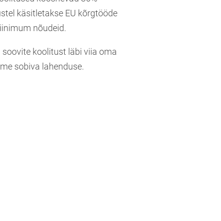
tustel käsitletakse EU kõrgtööde
miinimum nõudeid.
 soovite koolitust läbi viia oma
eiame sobiva lahenduse.