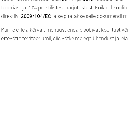
teooriast ja 70% praktilistest harjutustest. Kõikidel kooli
direktiivi
2009/104/EC
ja selgitatakse selle dokumendi 
Kui Te ei leia kõrvalt menüüst endale sobivat koolitust või
ettevõtte territooriumil, siis võtke meiega ühendust ja l