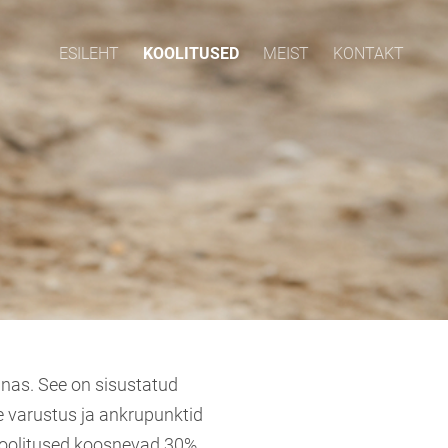
ESILEHT
KOOLITUSED
MEIST
KONTAKT
nnas. See on sisustatud
ie varustus ja ankrupunktid
Koolitused koosnevad 30%